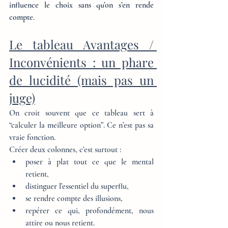
influence le choix sans qu’on s’en rende 
compte
.
Le tableau Avantages / 
Inconvénients : un phare 
de lucidité (mais pas un 
juge)
On croit souvent que ce tableau sert à 
“calculer la meilleure option”. Ce n’est pas sa 
vraie fonction.
Créer deux colonnes, c’est surtout :
poser à plat tout ce que le mental 
retient,
distinguer l’essentiel du superflu,
se rendre compte des illusions,
repérer ce qui, profondément, nous 
attire ou nous retient.