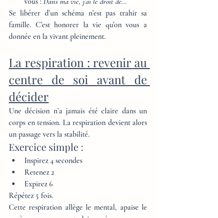
vous : 
Dans ma vie, j’ai le droit de…
Se libérer d’un schéma n’est pas trahir sa 
famille. C’est honorer la vie qu’on vous a 
donnée en la vivant pleinement.
La respiration : revenir au 
centre de soi avant de 
décider
Une décision n’a jamais été claire dans un 
corps en tension. La respiration devient alors 
un passage vers la stabilité.
Exercice simple :
Inspirez 4 secondes
Retenez 2
Expirez 6
Répétez 5 fois.
Cette respiration allège le mental, apaise le 