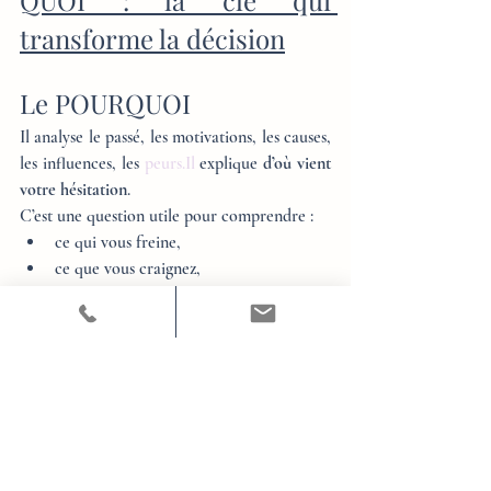
QUOI : la clé qui 
transforme la décision
Le POURQUOI
Il analyse le passé, les motivations, les causes, 
les influences, les 
peurs.Il
 explique 
d’où vient 
votre hésitation
.
C’est une question utile pour comprendre :
ce qui vous freine,
ce que vous craignez,
ce qui vous influence malgré vous,
ce que vous répétez inconsciemment.
Mais le POURQUOI tourne souvent en 
boucle. Il est précieux… mais incomplet.
Le POUR QUOI
C’est la question qui ouvre. La question qui 
propulse. La question qui met en 