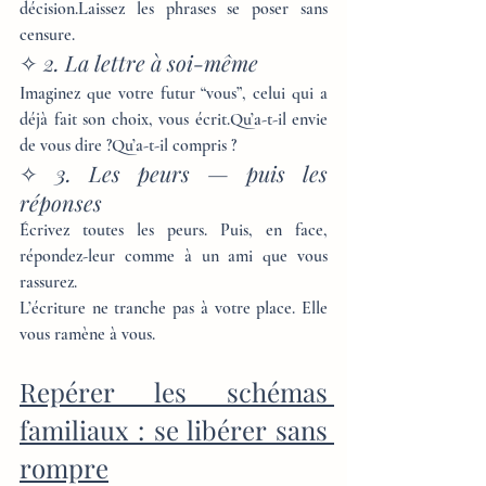
décision.Laissez les phrases se poser sans 
censure.
✧ 
2. La lettre à soi-même
Imaginez que votre futur “vous”, celui qui a 
déjà fait son choix, vous écrit.Qu’a-t-il envie 
de vous dire ?Qu’a-t-il compris ?
✧ 
3. Les peurs — puis les 
réponses
Écrivez toutes les peurs. Puis, en face, 
répondez-leur comme à un ami que vous 
rassurez.
L’écriture ne tranche pas à votre place. Elle 
vous ramène à vous.
Repérer les schémas 
familiaux : se libérer sans 
rompre