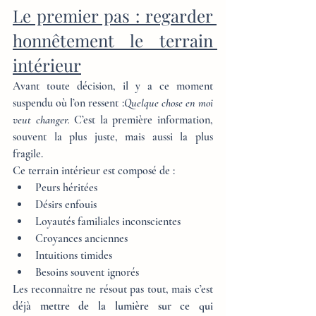
Le premier pas : regarder 
honnêtement le terrain 
intérieur
Avant toute décision, il y a ce moment 
suspendu où l’on ressent :
Quelque chose en moi 
veut changer. 
C’est la première information, 
souvent la plus juste, mais aussi la plus 
fragile.
Ce terrain intérieur est composé de :
Peurs héritées
Désirs enfouis
Loyautés familiales inconscientes
Croyances anciennes
Intuitions timides
Besoins souvent ignorés
Les reconnaître ne résout pas tout, mais c’est 
déjà 
mettre de la lumière sur ce qui 