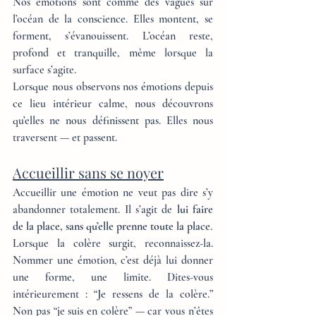
Nos émotions sont comme des vagues sur 
l’océan de la conscience. Elles montent, se 
forment, s’évanouissent. L’océan reste, 
profond et tranquille, même lorsque la 
surface s’agite.
Lorsque nous observons nos émotions depuis 
ce lieu intérieur calme, nous découvrons 
qu’elles ne nous définissent pas. Elles nous 
traversent — et passent.
Accueillir sans se noyer
Accueillir une émotion ne veut pas dire s’y 
abandonner totalement. Il s’agit de 
lui faire 
de la place, sans qu’elle prenne toute la place
.
Lorsque la colère surgit, reconnaissez-la. 
Nommer une émotion, c’est déjà lui donner 
une forme, une limite. Dites-vous 
intérieurement : “Je ressens de la colère.” 
Non pas “je suis en colère” — car vous n’êtes 