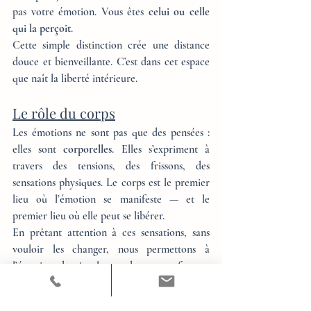
pas votre émotion. Vous êtes 
celui ou celle 
qui la perçoit
.
Cette simple distinction crée une distance 
douce et bienveillante. C’est dans cet espace 
que naît la liberté intérieure.
Le rôle du corps
Les émotions ne sont pas que des pensées : 
elles sont 
corporelles
. Elles s’expriment à 
travers des tensions, des frissons, des 
sensations physiques. Le corps est le premier 
lieu où l’émotion se manifeste — et le 
premier lieu où elle peut se libérer.
En prêtant attention à ces sensations, sans 
vouloir les changer, nous permettons à 
l’émotion de circuler et de se transformer. 
Une émotion ressentie pleinement est une 
émotion qui finit par s’éteindre. Une émotion 