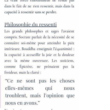
La vraie force émotionnelle ne réside pas 
dans le fait de ne rien ressentir, mais dans la 
capacité à ressentir sans se perdre
.
Philosophie du ressenti
Les grands philosophes et sages l’avaient 
compris. Socrate parlait de la nécessité de se 
connaître soi-même pour atteindre la paix 
intérieure. Bouddha enseignait l’équanimité : 
la capacité à accueillir la joie et la douleur 
avec la même ouverture. Les stoïciens, 
comme Épictète, ne prônaient pas la 
froideur, mais la clarté :
“Ce ne sont pas les choses 
elles-mêmes qui nous 
troublent, mais l’opinion que 
nous en avons.”