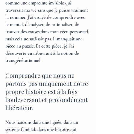
comme une empreinte invisible qui 
traversait ma vie sans que je puisse vraiment 
la nommer. J’ai essayé de comprendre avec 
le mental, d’analyser, de rationaliser, de 
trouver des causes dans mon vécu personnel, 
mais cela ne suffisait pas. 
Il manquait une 
pièce au puzzle. Et cette pièce, je l’ai 
découverte en m’ouvrant à la notion de 
transgénérationnel.
Comprendre que nous ne 
portons pas uniquement notre 
propre histoire est à la fois 
bouleversant et profondément 
libérateur. 
Nous naissons dans une lignée, dans un 
système familial, dans une histoire qui 