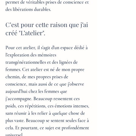
permet de véritables prises de conscience et 
des libérations durables.
C’est pour cette raison que j’ai 
créé "L’atelier".
Pour cet atelier, il s'agit d'un espace dédié à 
l’exploration des mémoires 
transgénérationnelles et des lignées de 
femmes. Cet atelier est né de mon propre 
chemin, de mes propres prises de 
conscience, mais aussi de ce que j’observe 
aujourd’hui chez les femmes que 
j’accompagne. Beaucoup ressentent ces 
poids, ces répétitions, ces émotions intenses, 
sans réussir à les relier à quelque chose de 
plus vaste. Beaucoup se sentent seules face à 
cela. Et pourtant, ce sujet est profondément 
universel.