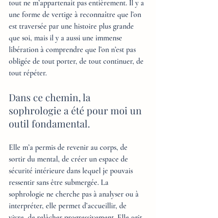
tout ne m’appartenait pas entièrement. Il y a 
une forme de vertige à reconnaître que l’on 
est traversée par une histoire plus grande 
que soi, mais il y a aussi une immense 
libération à comprendre que l’on n’est pas 
obligée de tout porter, de tout continuer, de 
tout répéter.
Dans ce chemin, la 
sophrologie a été pour moi un 
outil fondamental. 
Elle m’a permis de revenir au corps, de 
sortir du mental, de créer un espace de 
sécurité intérieure dans lequel je pouvais 
ressentir sans être submergée. La 
sophrologie ne cherche pas à analyser ou à 
interpréter, elle permet d’accueillir, de 
vivre, de relâcher progressivement. Elle agit 