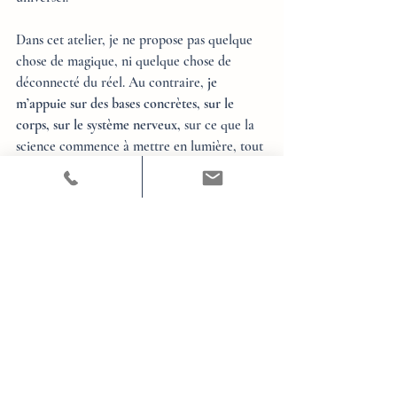
Dans cet atelier, je ne propose pas quelque 
chose de magique, ni quelque chose de 
déconnecté du réel. Au contraire, 
je 
m’appuie sur des bases concrètes, sur le 
corps, sur le système nerveux,
 sur ce que la 
science commence à mettre en lumière, tout 
en laissant une place à l’expérience 
personnelle de chacune. Il y a des pratiques 
de sophrologie, bien sûr, parce qu’elles 
permettent d’entrer en contact avec soi en 
douceur et en sécurité, mais il y a aussi des 
temps d’introspection guidée, des exercices 
d’écriture, un workbook pour accompagner 
le processus, des questionnements profonds, 
des prises de conscience progressives.
L’objectif n’est pas de tout comprendre en 