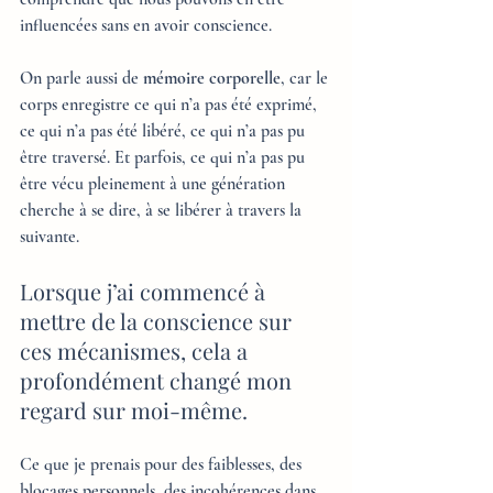
influencées sans en avoir conscience. 
On parle aussi de 
mémoire corporelle
, car le 
corps enregistre ce qui n’a pas été exprimé, 
ce qui n’a pas été libéré, ce qui n’a pas pu 
être traversé. Et parfois, ce qui n’a pas pu 
être vécu pleinement à une génération 
cherche à se dire, à se libérer à travers la 
suivante.
Lorsque j’ai commencé à 
mettre de la conscience sur 
ces mécanismes, cela a 
profondément changé mon 
regard sur moi-même. 
Ce que je prenais pour des faiblesses, des 
blocages personnels, des incohérences dans 