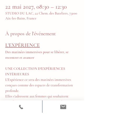
22 mai 2027, 08:30 – 12:30
STUDIO DU LAC, 22 Chem. des Bateliers, 73100
Aix-les-Bains, France
À propos de l'événement
L'EXPÉRIENCE
Des matinées immersives pour se libérer, se 
recentrer et avancer
UNE COLLECTION D’EXPÉRIENCES 
INTÉRIEURES
L'Expérience ce sera des matinées immersives 
conçues comme des espaces de transformation 
profonde.
Elles s’adressent aux femmes qui souhaitent 
prendre un temps pour elles, comprendre ce qui 
les freine, relâcher ce qui pèse et avancer avec plus 
de clarté, de légèreté et de confiance.