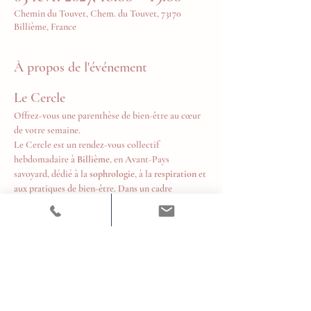
Chemin du Touvet, Chem. du Touvet, 73170
Billième, France
À propos de l'événement
Le Cercle
Offrez-vous une parenthèse de bien-être au cœur 
de votre semaine.
Le Cercle est un rendez-vous collectif 
hebdomadaire à 
Billième
, en Avant-Pays 
savoyard, dédié à la 
sophrologie
, à la 
respiration
 et 
aux pratiques de bien-être. Dans un cadre 
chaleureux et bienveillant, chacun est invité à 
prendre un temps pour soi, relâcher les tensions, 
retrouver son souffle et cultiver un équilibre 
durable au quotidien.
Tous les mercredis de 18h à 19h
Tarifs
10 € la séance