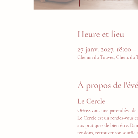
Heure et lieu
27 janv. 2027, 18:00 –
Chemin du Touvet, Chem. du To
À propos de l'é
Le Cercle
Offrez-vous une parenthèse de 
Le Cercle est un rendez-vous c
aux pratiques de bien-être. Dan
tensions, retrouver son souffle 