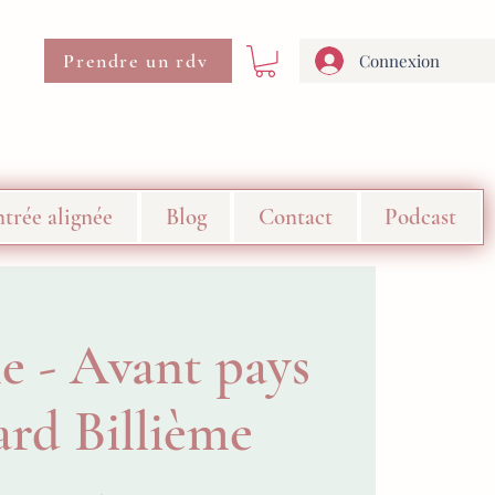
Prendre un rdv
Connexion
trée alignée
Blog
Contact
Podcast
e - Avant pays
ard Billième