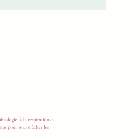
phrologie
, à la 
respiration
 et 
ps pour soi, relâcher les 