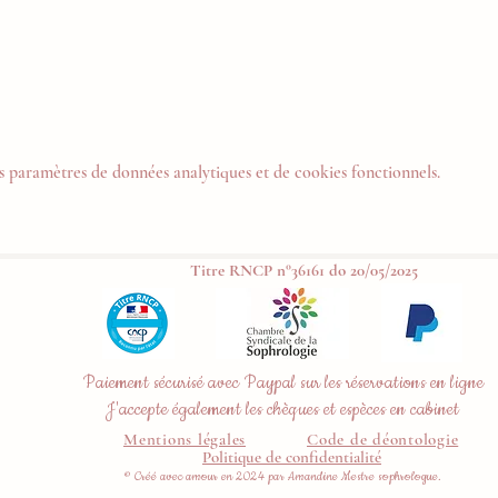
 paramètres de données analytiques et de cookies fonctionnels.
Titre RNCP n°36161 do 20/05/2025
Paiement sécurisé avec Paypal sur les réservations en ligne
J'accepte également les chèques et espèces en cabinet
Mentions légales
Code de déontologie
Politique de confidentialité
© Créé avec amour en 2024 par Amandine Mestre sophrologue.