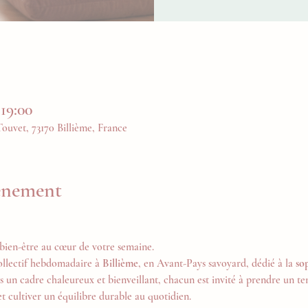
 19:00
uvet, 73170 Billième, France
vénement
bien-être au cœur de votre semaine.
ollectif hebdomadaire à 
Billième
, en Avant-Pays savoyard, dédié à la 
so
s un cadre chaleureux et bienveillant, chacun est invité à prendre un tem
et cultiver un équilibre durable au quotidien.