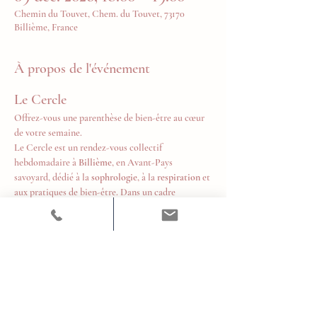
Chemin du Touvet, Chem. du Touvet, 73170
Billième, France
À propos de l'événement
Le Cercle
Offrez-vous une parenthèse de bien-être au cœur 
de votre semaine.
Le Cercle est un rendez-vous collectif 
hebdomadaire à 
Billième
, en Avant-Pays 
savoyard, dédié à la 
sophrologie
, à la 
respiration
 et 
aux pratiques de bien-être. Dans un cadre 
chaleureux et bienveillant, chacun est invité à 
prendre un temps pour soi, relâcher les tensions, 
retrouver son souffle et cultiver un équilibre 
durable au quotidien.
Tous les mercredis de 18h à 19h
Tarifs
10 € la séance