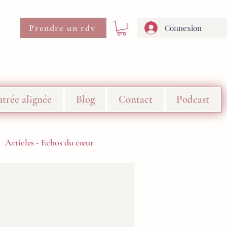
Prendre un rdv
Connexion
trée alignée
Blog
Contact
Podcast
Articles - Echos du cœur
21 jours "Me révéler"
L'atelier