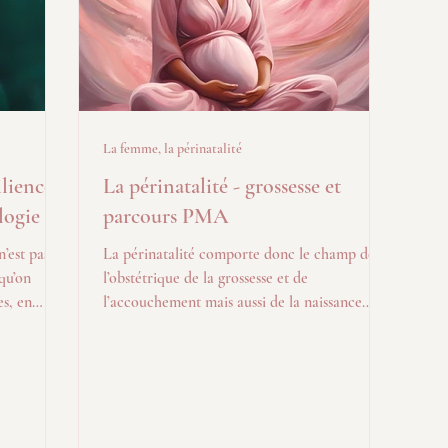
La femme, la périnatalité
lience,
La périnatalité - grossesse et
logie
parcours PMA
n’est pas
La périnatalité comporte donc le champ de
 qu’on
l’obstétrique de la grossesse et de
es, en
l’accouchement mais aussi de la naissance
res et à
prise comme événement et des relations
pour
précoces parents-enfant. Enfin, le champ
périnatal implique aussi parfois, précocement,
la gestion de l’infertilité.