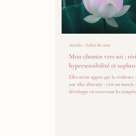
Articles - Echos du cœur
Mon chemin vers soi : rési
hypersensibilité et sophro
Elles m’ont appris que la résilience 
une idée abstraite : c’est un muscle
développe en traversant les tempêt
apprenant à marcher avec ses blessu
transformer la douleur en énergie 
avancer.