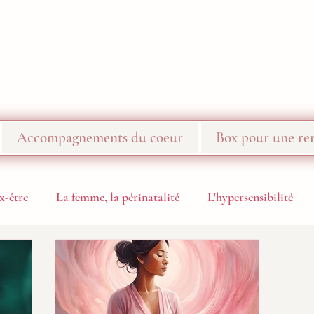
Accompagnements du coeur
Box pour une ren
x-être
La femme, la périnatalité
L'hypersensibilité
Challenge 10 jours de méditation
Recettes
A venir - 