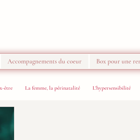
Accompagnements du coeur
Box pour une ren
x-être
La femme, la périnatalité
L'hypersensibilité
Challenge 10 jours de méditation
Recettes
A venir - 