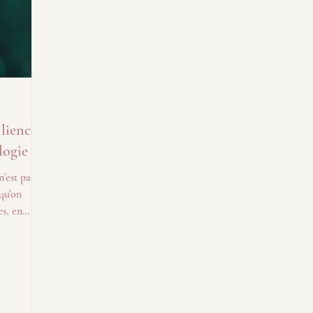
lience,
logie
n’est pas
 qu’on
es, en
res et à
pour