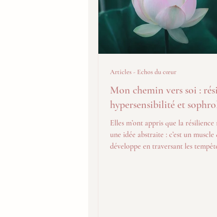
Articles - Echos du cœur
Mon chemin vers soi : rési
hypersensibilité et sophro
Elles m’ont appris que la résilience 
une idée abstraite : c’est un muscle
développe en traversant les tempêt
apprenant à marcher avec ses blessu
transformer la douleur en énergie 
avancer.