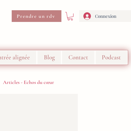
Prendre un rdv
Connexion
trée alignée
Blog
Contact
Podcast
Articles - Echos du cœur
21 jours "Me révéler"
L'atelier