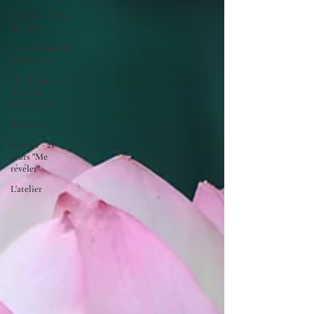
Articles - Echos
du cœur
Les Podcasts de
Méditation
Challenge 10
jours de
méditation
Recettes
A venir - 21
jours "Me
révéler"
L'atelier