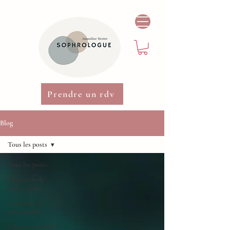
Prendre un rdv
Blog
Tous les posts
Tous les posts
Essentiels du
mieux-être
La femme, la
périnatalité
L'hypersensibilité