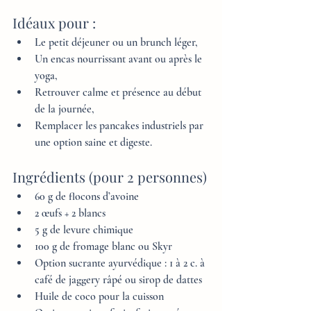
Idéaux pour :
Le petit déjeuner ou un brunch léger,
Un encas nourrissant avant ou après le 
yoga,
Retrouver calme et présence au début 
de la journée,
Remplacer les pancakes industriels par 
une option saine et digeste.
Ingrédients (pour 2 personnes)
60 g de flocons d’avoine
2 œufs + 2 blancs
5 g de levure chimique
100 g de fromage blanc ou Skyr
Option sucrante ayurvédique : 1 à 2 c. à 
café de jaggery râpé ou sirop de dattes
Huile de coco pour la cuisson