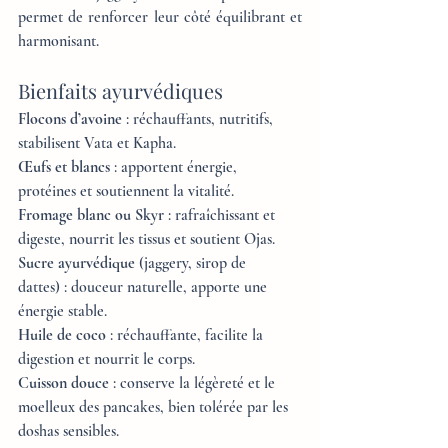
permet de renforcer leur côté équilibrant et 
harmonisant.
Bienfaits ayurvédiques
Flocons d’avoine
 : réchauffants, nutritifs, 
stabilisent Vata et Kapha.
Œufs et blancs
 : apportent énergie, 
protéines et soutiennent la vitalité.
Fromage blanc ou Skyr
 : rafraîchissant et 
digeste, nourrit les tissus et soutient Ojas.
Sucre ayurvédique
 (jaggery, sirop de 
dattes) : douceur naturelle, apporte une 
énergie stable.
Huile de coco
 : réchauffante, facilite la 
digestion et nourrit le corps.
Cuisson douce
 : conserve la légèreté et le 
moelleux des pancakes, bien tolérée par les 
doshas sensibles.