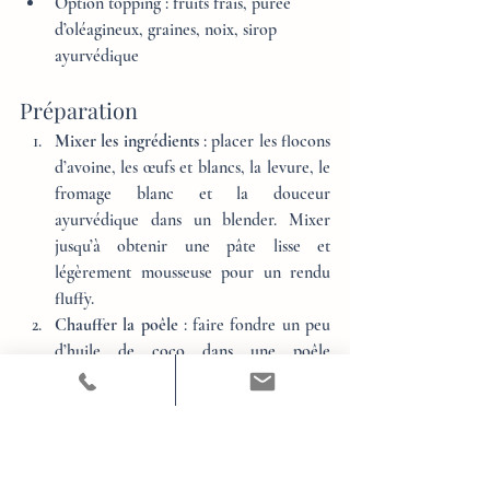
Option topping : fruits frais, purée 
d’oléagineux, graines, noix, sirop 
ayurvédique
Préparation
Mixer les ingrédients
 : placer les flocons 
d’avoine, les œufs et blancs, la levure, le 
fromage blanc et la douceur 
ayurvédique dans un blender. Mixer 
jusqu’à obtenir une pâte lisse et 
légèrement mousseuse pour un rendu 
fluffy.
Chauffer la poêle
 : faire fondre un peu 
d’huile de coco dans une poêle 
antiadhésive à feu moyen.
Cuire les pancakes
 : verser des petites 
louches de pâte dans la poêle chaude. 
Cuire 2 à 3 minutes de chaque côté, 
jusqu’à ce que des bulles apparaissent et 