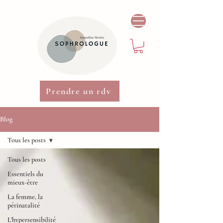
Prendre un rdv
Blog
Tous les posts
Tous les posts
Essentiels du
mieux-être
La femme, la
périnatalité
L'hypersensibilité