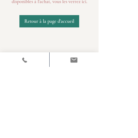
disponibles à l'achat, vous les verrez ici.
Retour à la page d'accueil
Titre RNCP n°36161 do 20/05/2025
Paiement sécurisé avec Paypal sur les réservations en ligne
J'accepte également les chèques et espèces en cabinet
Mentions légales
Code de déontologie
Politique de confidentialité