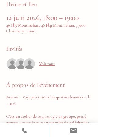
Heure et lieu
12 juin 2026, 18:00 – 19:00
46 Fbg Montmélian, 46 Fbg Montmélian, 73000
Chambéry, France
Invités
Voir tout
À propos de l'événement
Atelier – Voyage à travers les quatre éléments - 1h 
- 10 €
C’est un atelier de sophrologie en groupe, pensé 
comme une vraie pause pour ralentir, relâcher les 
tensions et revenir au corps.