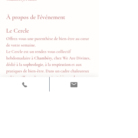
À propos de l'événement
Le Cercle
Offrez-vous une parenthèse de bien-être au cœur 
de votre semaine.
Le Cercle est un rendez-vous collectif 
hebdomadaire à 
Chambéry
, chez We Are Divines, 
dédié à la 
sophrologie
, à la 
respiration
 et aux 
pratiques de bien-être. Dans un cadre chaleureux 
et bienveillant, chacun est invité à prendre un 
temps pour soi, relâcher les tensions, retrouver 
son souffle et cultiver un équilibre durable au 
quotidien.
Tous les mardis de 18h à 19h
Tarifs
10 € la séance
Afficher plus