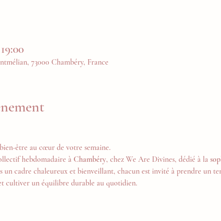
 19:00
ntmélian, 73000 Chambéry, France
vénement
bien-être au cœur de votre semaine.
ollectif hebdomadaire à 
Chambéry
, chez We Are Divines, dédié à la 
sop
s un cadre chaleureux et bienveillant, chacun est invité à prendre un tem
et cultiver un équilibre durable au quotidien.