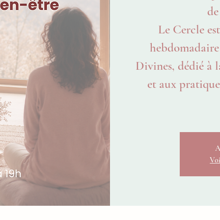
de
Le Cercle est
hebdomadaire
Divines, dédié à l
et aux pratiques
A
Voi