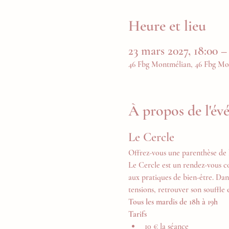
Heure et lieu
23 mars 2027, 18:00 –
46 Fbg Montmélian, 46 Fbg Mo
À propos de l'é
Le Cercle
Offrez-vous une parenthèse de 
Le Cercle est un rendez-vous c
aux pratiques de bien-être. Dan
tensions, retrouver son souffle 
Tous les mardis de 18h à 19h
Tarifs
10 € la séance