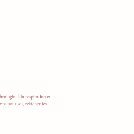
hrologie
, à la 
respiration
 et 
ps pour soi, relâcher les 