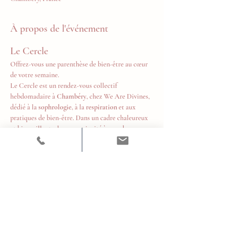
À propos de l'événement
Le Cercle
Offrez-vous une parenthèse de bien-être au cœur 
de votre semaine.
Le Cercle est un rendez-vous collectif 
hebdomadaire à 
Chambéry
, chez We Are Divines, 
dédié à la 
sophrologie
, à la 
respiration
 et aux 
pratiques de bien-être. Dans un cadre chaleureux 
et bienveillant, chacun est invité à prendre un 
temps pour soi, relâcher les tensions, retrouver 
son souffle et cultiver un équilibre durable au 
quotidien.
Tous les mardis de 18h à 19h
Tarifs
10 € la séance
Afficher plus