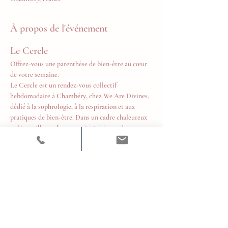
À propos de l'événement
Le Cercle
Offrez-vous une parenthèse de bien-être au cœur 
de votre semaine.
Le Cercle est un rendez-vous collectif 
hebdomadaire à 
Chambéry
, chez We Are Divines, 
dédié à la 
sophrologie
, à la 
respiration
 et aux 
pratiques de bien-être. Dans un cadre chaleureux 
et bienveillant, chacun est invité à prendre un 
temps pour soi, relâcher les tensions, retrouver 
son souffle et cultiver un équilibre durable au 
quotidien.
Tous les mardis de 18h à 19h
Tarifs
10 € la séance
Afficher plus