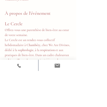
À propos de l'événement
Le Cercle
Offrez-vous une parenthèse de bien-être au cœur 
de votre semaine.
Le Cercle est un rendez-vous collectif 
hebdomadaire à 
Chambéry
, chez We Are Divines, 
dédié à la 
sophrologie
, à la 
respiration
 et aux 
pratiques de bien-être. Dans un cadre chaleureux 
et bienveillant, chacun est invité à prendre un 
temps pour soi, relâcher les tensions, retrouver 
son souffle et cultiver un équilibre durable au 
quotidien.
Tous les mardis de 18h à 19h
Tarifs
10 € la séance
Afficher plus