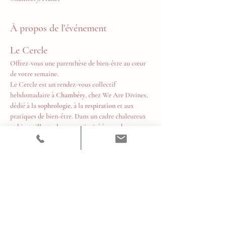
À propos de l'événement
Le Cercle
Offrez-vous une parenthèse de bien-être au cœur 
de votre semaine.
Le Cercle est un rendez-vous collectif 
hebdomadaire à 
Chambéry
, chez We Are Divines, 
dédié à la 
sophrologie
, à la 
respiration
 et aux 
pratiques de bien-être. Dans un cadre chaleureux 
et bienveillant, chacun est invité à prendre un 
temps pour soi, relâcher les tensions, retrouver 
son souffle et cultiver un équilibre durable au 
quotidien.
Tous les mardis de 18h à 19h
Tarifs
10 € la séance
Afficher plus