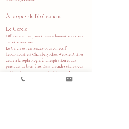
À propos de l'événement
Le Cercle
Offrez-vous une parenthèse de bien-être au cœur 
de votre semaine.
Le Cercle est un rendez-vous collectif 
hebdomadaire à 
Chambéry
, chez We Are Divines, 
dédié à la 
sophrologie
, à la 
respiration
 et aux 
pratiques de bien-être. Dans un cadre chaleureux 
et bienveillant, chacun est invité à prendre un 
temps pour soi, relâcher les tensions, retrouver 
son souffle et cultiver un équilibre durable au 
quotidien.
Tous les mardis de 18h à 19h
Tarifs
10 € la séance
Afficher plus