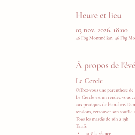
Heure et lieu
03 nov. 2026, 18:00 – 
46 Fbg Montmélian, 46 Fbg Mo
À propos de l'é
Le Cercle
Offrez-vous une parenthèse de 
Le Cercle est un rendez-vous c
aux pratiques de bien-être. Dan
tensions, retrouver son souffle 
Tous les mardis de 18h à 19h
Tarifs
10 € la séance