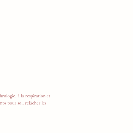
hrologie
, à la 
respiration
 et 
ps pour soi, relâcher les 