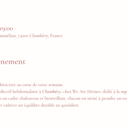
19:00
ntmélian, 73000 Chambéry, France
vénement
bien-être au cœur de votre semaine.
ollectif hebdomadaire à 
Chambéry
, chez We Are Divines, dédié à la 
sop
s un cadre chaleureux et bienveillant, chacun est invité à prendre un tem
et cultiver un équilibre durable au quotidien.