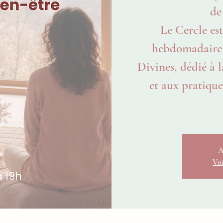
de
Le Cercle est
hebdomadaire
Divines, dédié à l
et aux pratiques
A
Voi