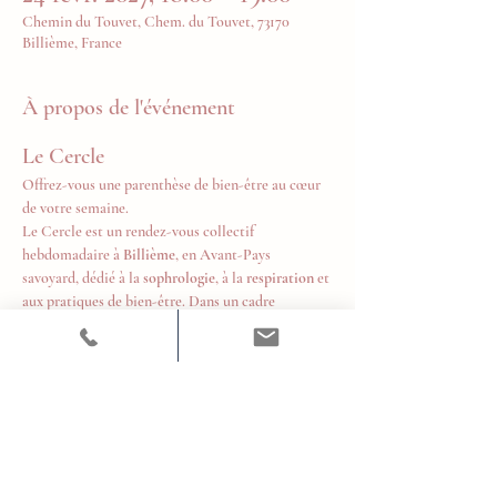
Chemin du Touvet, Chem. du Touvet, 73170
Billième, France
À propos de l'événement
Le Cercle
Offrez-vous une parenthèse de bien-être au cœur 
de votre semaine.
Le Cercle est un rendez-vous collectif 
hebdomadaire à 
Billième
, en Avant-Pays 
savoyard, dédié à la 
sophrologie
, à la 
respiration
 et 
aux pratiques de bien-être. Dans un cadre 
chaleureux et bienveillant, chacun est invité à 
prendre un temps pour soi, relâcher les tensions, 
retrouver son souffle et cultiver un équilibre 
durable au quotidien.
Tous les mercredis de 18h à 19h
Tarifs
10 € la séance