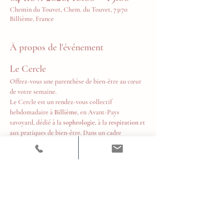
Chemin du Touvet, Chem. du Touvet, 73170
Billième, France
À propos de l'événement
Le Cercle
Offrez-vous une parenthèse de bien-être au cœur 
de votre semaine.
Le Cercle est un rendez-vous collectif 
hebdomadaire à 
Billième
, en Avant-Pays 
savoyard, dédié à la 
sophrologie
, à la 
respiration
 et 
aux pratiques de bien-être. Dans un cadre 
chaleureux et bienveillant, chacun est invité à 
prendre un temps pour soi, relâcher les tensions, 
retrouver son souffle et cultiver un équilibre 
durable au quotidien.
Tous les mercredis de 18h à 19h
Tarifs
10 € la séance