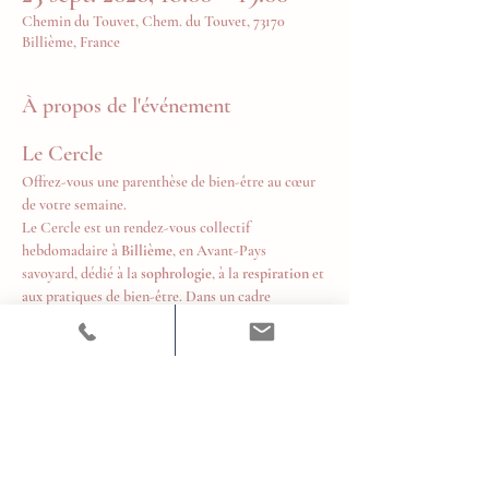
Chemin du Touvet, Chem. du Touvet, 73170
Billième, France
À propos de l'événement
Le Cercle
Offrez-vous une parenthèse de bien-être au cœur 
de votre semaine.
Le Cercle est un rendez-vous collectif 
hebdomadaire à 
Billième
, en Avant-Pays 
savoyard, dédié à la 
sophrologie
, à la 
respiration
 et 
aux pratiques de bien-être. Dans un cadre 
chaleureux et bienveillant, chacun est invité à 
prendre un temps pour soi, relâcher les tensions, 
retrouver son souffle et cultiver un équilibre 
durable au quotidien.
Tous les mercredis de 18h à 19h
Tarifs
10 € la séance