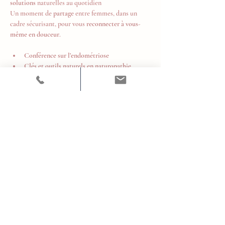
solutions
 naturelles au quotidien
Un moment de 
partage
 entre femmes, dans un 
cadre sécurisant, pour vous
 reconnecter à vous-
même en douceur
.
Conférence sur l’endométriose
Clés et outils naturels en naturopathie
Respiration et gestion de la douleur
Séance de sophrologie et gestion des 
émotions
Afficher plus