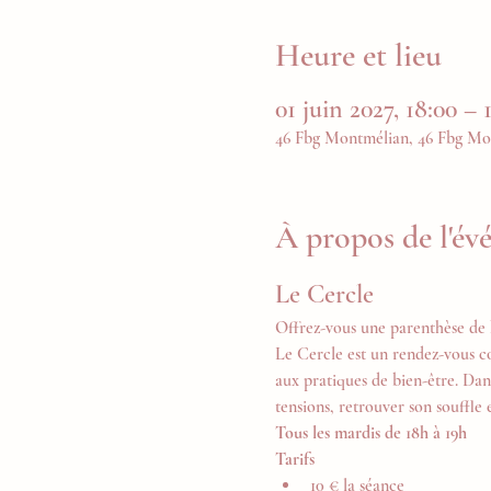
Heure et lieu
01 juin 2027, 18:00 – 
46 Fbg Montmélian, 46 Fbg Mo
À propos de l'é
Le Cercle
Offrez-vous une parenthèse de 
Le Cercle est un rendez-vous c
aux pratiques de bien-être. Dan
tensions, retrouver son souffle 
Tous les mardis de 18h à 19h
Tarifs
10 € la séance