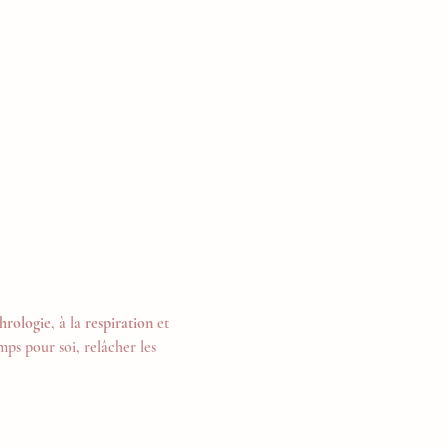
hrologie
, à la 
respiration
 et 
ps pour soi, relâcher les 