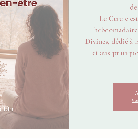
de
Le Cercle est
hebdomadaire
Divines, dédié à l
et aux pratiques
A
Voi