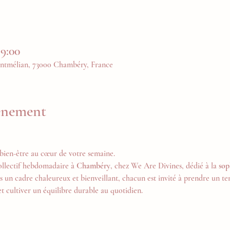
19:00
ntmélian, 73000 Chambéry, France
vénement
bien-être au cœur de votre semaine.
ollectif hebdomadaire à 
Chambéry
, chez We Are Divines, dédié à la 
sop
s un cadre chaleureux et bienveillant, chacun est invité à prendre un tem
et cultiver un équilibre durable au quotidien.