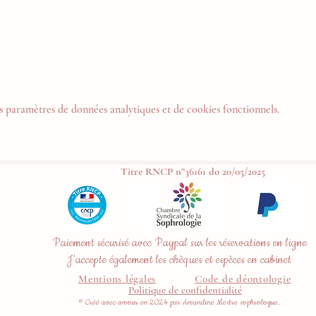
 paramètres de données analytiques et de cookies fonctionnels.
Titre RNCP n°36161 do 20/05/2025
Paiement sécurisé avec Paypal sur les réservations en ligne
J'accepte également les chèques et espèces en cabinet
Mentions légales
Code de déontologie
Politique de confidentialité
© Créé avec amour en 2024 par Amandine Mestre sophrologue.