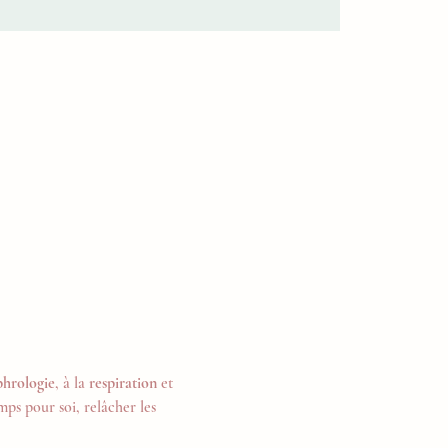
phrologie
, à la 
respiration
 et 
ps pour soi, relâcher les 