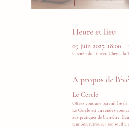
Heure et lieu
09 juin 2027, 18:00 – 
Chemin du Touvet, Chem. du To
À propos de l'é
Le Cercle
Offrez-vous une parenthèse de 
Le Cercle est un rendez-vous c
aux pratiques de bien-être. Dan
tensions, retrouver son souffle 