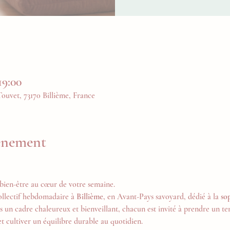
19:00
uvet, 73170 Billième, France
vénement
bien-être au cœur de votre semaine.
ollectif hebdomadaire à 
Billième
, en Avant-Pays savoyard, dédié à la 
so
s un cadre chaleureux et bienveillant, chacun est invité à prendre un tem
et cultiver un équilibre durable au quotidien.