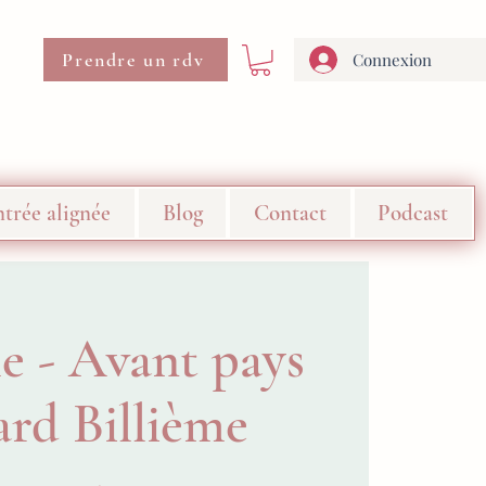
Prendre un rdv
Connexion
trée alignée
Blog
Contact
Podcast
e - Avant pays
ard Billième