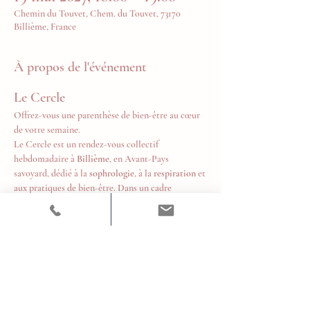
Chemin du Touvet, Chem. du Touvet, 73170
Billième, France
À propos de l'événement
Le Cercle
Offrez-vous une parenthèse de bien-être au cœur 
de votre semaine.
Le Cercle est un rendez-vous collectif 
hebdomadaire à 
Billième
, en Avant-Pays 
savoyard, dédié à la 
sophrologie
, à la 
respiration
 et 
aux pratiques de bien-être. Dans un cadre 
chaleureux et bienveillant, chacun est invité à 
prendre un temps pour soi, relâcher les tensions, 
retrouver son souffle et cultiver un équilibre 
durable au quotidien.
Tous les mercredis de 18h à 19h
Tarifs
10 € la séance