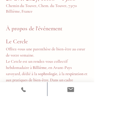
Chemin du Touvet, Chem. du Touvet, 73170
Billième, France
À propos de l'événement
Le Cercle
Offrez-vous une parenthèse de bien-être au cœur 
de votre semaine.
Le Cercle est un rendez-vous collectif 
hebdomadaire à 
Billième
, en Avant-Pays 
savoyard, dédié à la 
sophrologie
, à la 
respiration
 et 
aux pratiques de bien-être. Dans un cadre 
chaleureux et bienveillant, chacun est invité à 
prendre un temps pour soi, relâcher les tensions, 
retrouver son souffle et cultiver un équilibre 
durable au quotidien.
Tous les mercredis de 18h à 19h
Tarifs
10 € la séance