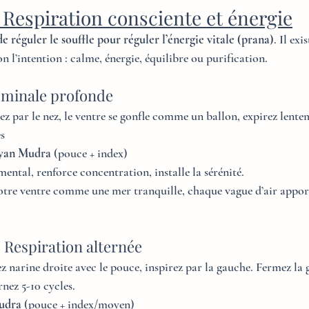
Respiration consciente et énergie
 de réguler le souffle pour réguler l’énergie vitale (prana)
. Il exi
n l’intention : calme, énergie, équilibre ou purification.
ominale profonde
irez par le nez, le ventre se gonfle comme un ballon, expirez lente
es
Gyan Mudra
 (pouce + index)
mental, renforce concentration, installe la sérénité.
votre ventre comme une mer tranquille, chaque vague d’air apport
Respiration alternée
ez narine droite avec le pouce, inspirez par la gauche. Fermez la 
rnez 5-10 cycles.
udra
 (pouce + index/moyen)