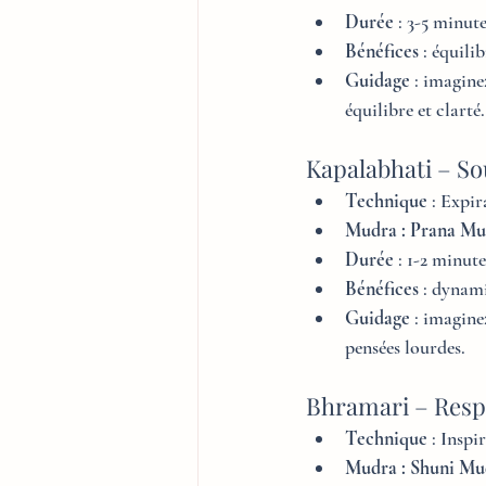
Durée
 : 3-5 minut
Bénéfices
 : équil
Guidage
 : imagine
équilibre et clarté.
Kapalabhati – So
Technique
 : Expir
Mudra : Prana Mu
Durée
 : 1-2 minute
Bénéfices
 : dynami
Guidage
 : imagine
pensées lourdes.
Bhramari – Resp
Technique
 : Insp
Mudra : Shuni Mu