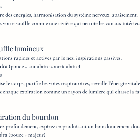
es
ibre des énergies, harmonisation du système nerveux, apaisement.
z votre souffle comme une rivière qui nettoie les canaux intérieu
uffle lumineux
ations rapides et actives par le nez, inspirations passives.
dra
 (pouce + annulaire + auriculaire)
s
se le corps, purifie les voies respiratoires, réveille l’énergie vitale
z chaque expiration comme un rayon de lumière qui chasse la fati
iration du bourdon
irez profondément, expirez en produisant un bourdonnement dou
dra
 (pouce + majeur)