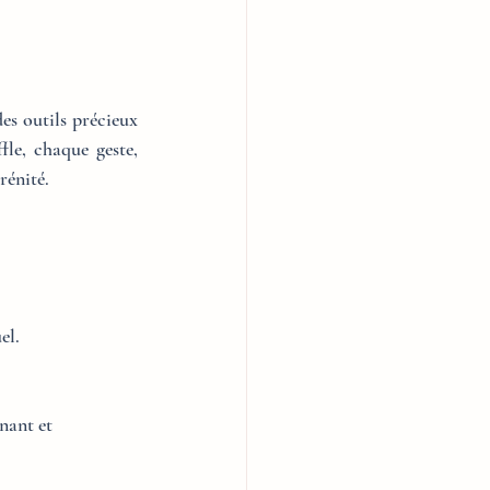
s outils précieux 
le, chaque geste, 
rénité.
el.
nant et 