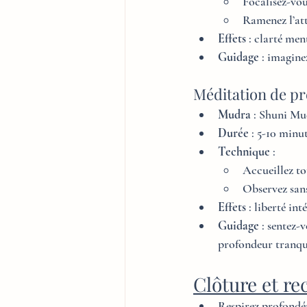
Focalisez-vo
Ramenez l’att
Effets
 : clarté men
Guidage
 : imagin
Méditation de p
Mudra
 : Shuni M
Durée
 : 5-10 minu
Technique
 :
Accueillez tou
Observez sans 
Effets
 : liberté in
Guidage
 : sentez-
profondeur tranqui
Clôture et re
Respirez profondé