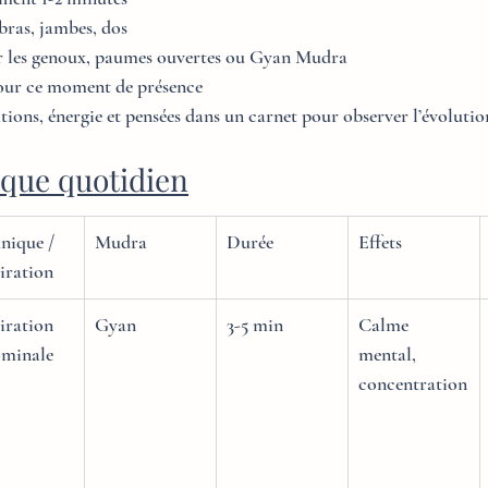
bras, jambes, dos
ur les genoux, paumes ouvertes ou Gyan Mudra
our ce moment de présence
ations, énergie et pensées dans un carnet pour observer l’évolutio
ique quotidien
nique / 
Mudra
Durée
Effets
iration
iration 
Gyan
3-5 min
Calme 
minale
mental, 
concentration