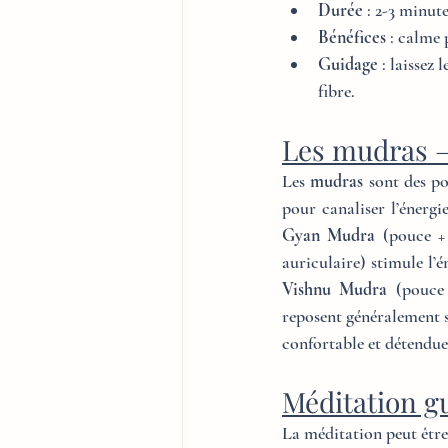
Durée
 : 2-3 minut
Bénéfices
 : calme
Guidage
 : laissez
fibre.
Les mudras – 
Les 
mudras
 sont des p
Gyan Mudra
 (pouce + 
auriculaire) stimule l’én
Vishnu Mudra
 (pouce 
reposent généralement su
confortable et détendue, 
Méditation g
La méditation peut être