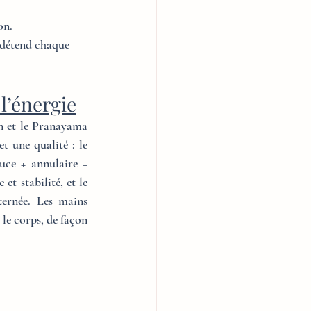
on.
i détend chaque 
l’énergie
n et le Pranayama 
pour canaliser l’énergie et renforcer l’intention. Chaque doigt représente un élément et une qualité : le 
uce + annulaire + 
 (pouce + majeur) apporte patience et stabilité, et le 
ternée. Les mains 
le corps, de façon 