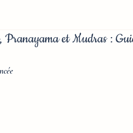
, Pranayama et Mudras : Gui
ncée