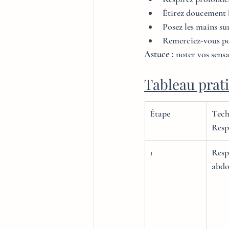
Étirez doucement 
Posez les mains s
Remerciez-vous p
Astuce :
 noter vos sens
Tableau prat
Étape
Tech
Resp
1
Resp
abdo