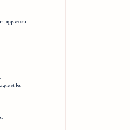
rs, apportant 
.
gue et les 
x.