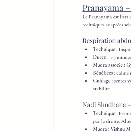
Pranayama – 
Le Pranayama est 
l’art
techniques adaptées selo
Respiration abd
Technique
 : Insp
Durée
 : 3-5 minut
Mudra associé : 
Bénéfices
 : calme 
Guidage
 : sentez 
stabilité.
Nadi Shodhana – 
Technique
 : Ferm
par la droite. Alte
Mudra : Vishnu M