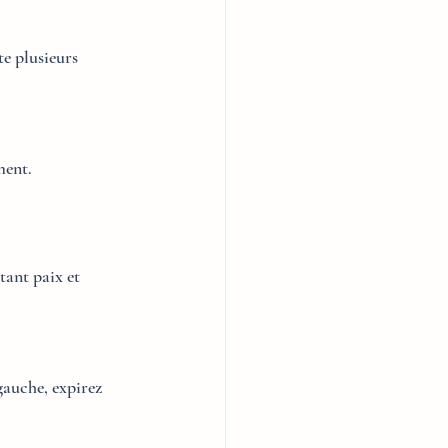
ste plusieurs 
ment.
ant paix et 
gauche, expirez 