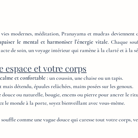
 vies modernes, méditation, Pranayama et mudras deviennent de
apaiser le mental et harmoniser l’énergie vitale
. Chaque souff
acte de soin, un voyage intérieur qui ramène à la clarté et à la sé
e espace et votre corps
 calme et confortable
 : un coussin, une chaise ou un tapis.
it mais détendu, épaules relâchées, mains posées sur les genoux.
e douce ou naturelle, bougie, encens ou pierre pour ancrer le ritu
ssez le monde à la porte, soyez bienveillant avec vous-même.
 souffle comme une vague douce qui caresse tout votre corps, ve