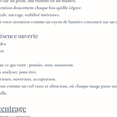
us sur un point, une flamme ou un mantra.
ention doucement chaque fois qu’elle s’égare.
tale, ancrage, stabilité intérieure.
ez votre attention comme un rayon de lumière concentré sur un cr
résence ouverte
udra
tes
t ce qui vient : pensées, sons, sensations.
analyser, juste être.
térieure, ouverture, acceptation.
vous comme un ciel vaste et silencieux, où chaque nuage passe san
lle.
centrage
ment 1-2 minutes