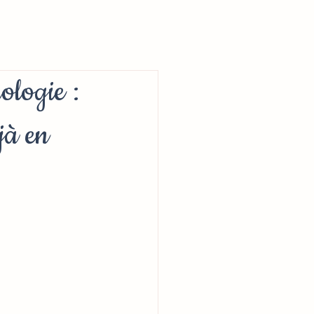
rologie :
jà en