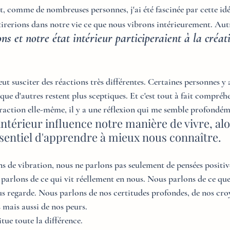
t, comme de nombreuses personnes, j'ai été fascinée par cette idée
ttirerions dans notre vie ce que nous vibrons intérieurement. Aut
ns et notre état intérieur participeraient à la créat
eut susciter des réactions très différentes. Certaines personnes y
e d'autres restent plus sceptiques. Et c'est tout à fait compréhe
ttraction elle-même, il y a une réflexion qui me semble profondéme
ntérieur influence notre manière de vivre, alor
sentiel d'apprendre à mieux nous connaître.
s de vibration, nous ne parlons pas seulement de pensées positive
parlons de ce qui vit réellement en nous. Nous parlons de ce que
s regarde. Nous parlons de nos certitudes profondes, de nos cro
s mais aussi de nos peurs.
itue toute la différence.