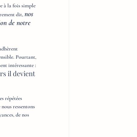
 à la fois simple 
nos 
rement dit,
ion de notre 
 adhèrent 
nsible. Pourtant, 
nt intéressante : 
s il devient 
s répétées 
 nous ressentons 
yances, de nos 