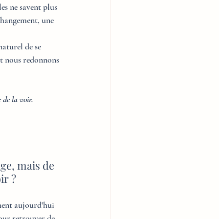
les ne savent plus 
 changement, une 
aturel de se 
et nous redonnons 
 de la voir.
age, mais de 
ir ?
hent aujourd'hui 
our retrouver de 