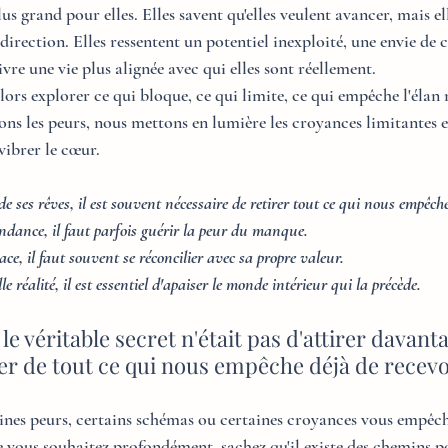
us grand pour elles. Elles savent qu'elles veulent avancer, mais el
direction. Elles ressentent un potentiel inexploité, une envie de
vre une vie plus alignée avec qui elles sont réellement.
ors explorer ce qui bloque, ce qui limite, ce qui empêche l'élan n
ons les peurs, nous mettons en lumière les croyances limitantes 
 vibrer le cœur.
de ses rêves, il est souvent nécessaire de retirer tout ce qui nous empêche
ndance, il faut parfois guérir la peur du manque.
ce, il faut souvent se réconcilier avec sa propre valeur.
 réalité, il est essentiel d'apaiser le monde intérieur qui la précède.
 le véritable secret n'était pas d'attirer davant
rer de tout ce qui nous empêche déjà de recevo
aines peurs, certains schémas ou certaines croyances vous empêc
ue vous souhaitez profondément, sachez qu'il existe des chemins p