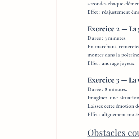
secondes chaque élémen
Effet : réajustement ém
Exercice 2 — La
Durée : 3 minutes.
En marchant, remerciez 
monter dans la poitrine
Effet : ancrage joyeux.
Exercice 3 — La 
Durée : 8 minutes.
Imaginez une situation
Laissez cette émotion d
Effet : alignement moti
Obstacles co