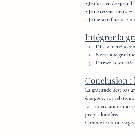
« Je n’ai rien de spécia
« Je ne ressens rien » → 
« Je me sens faux » → no
Intégrer la g
Dire « merci » co
Noter une gratitud
Fermer la journée
Conclusion : 
La gratitude n’est pas u
énergie et vos relations.
En remerciant ce qui est
propre lumière.
Comme le dit une sagess