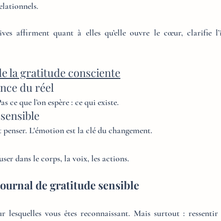
elationnels.
ves affirment quant à elles qu’elle ouvre le cœur, clarifie l’i
 de la gratitude consciente
ance du réel
as ce que l’on espère : ce qui existe.
 sensible
t penser. L'émotion est la clé du changement.
user dans le corps, la voix, les actions.
journal de gratitude sensible
r lesquelles vous êtes reconnaissant. Mais surtout : ressentir