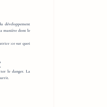
 du développement 
la manière dont le 
trice :ce sur quoi 
?
ter le danger. La 
urrit.