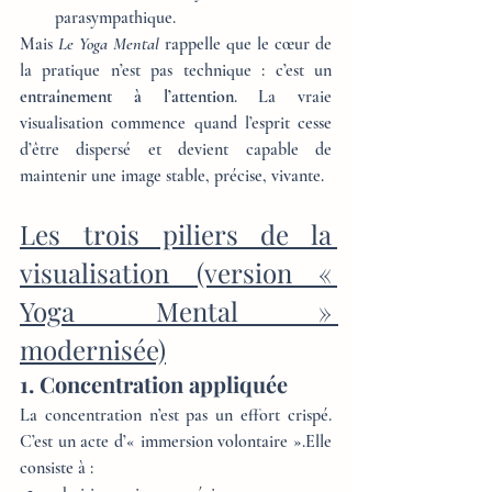
parasympathique.
Mais 
Le Yoga Mental
 rappelle que le cœur de 
la pratique n’est pas technique : c’est un 
entraînement à l’attention
. La vraie 
visualisation commence quand l’esprit cesse 
d’être dispersé et devient capable de 
maintenir une image stable, précise, vivante.
Les trois piliers de la 
visualisation (version « 
Yoga Mental » 
modernisée)
1. Concentration appliquée
La concentration n’est pas un effort crispé. 
C’est un acte d’« immersion volontaire ».Elle 
consiste à :