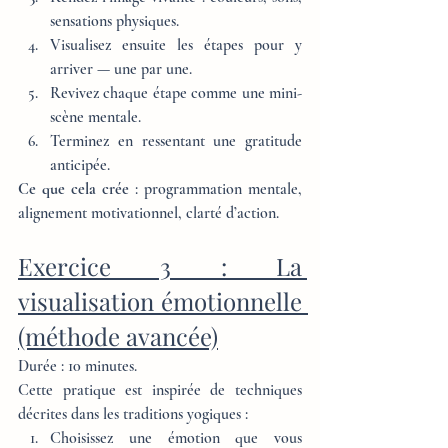
sensations physiques.
Visualisez ensuite les étapes pour y 
arriver — une par une.
Revivez chaque étape comme une mini-
scène mentale.
Terminez en ressentant une gratitude 
anticipée.
Ce que cela crée
 : programmation mentale, 
alignement motivationnel, clarté d’action.
Exercice 3 : La 
visualisation émotionnelle 
(méthode avancée)
Durée : 10 minutes.
Cette pratique est inspirée de techniques 
décrites dans les traditions yogiques :
Choisissez une émotion que vous 