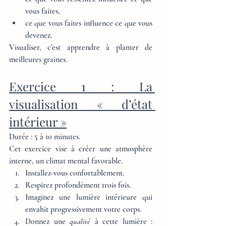
vous faites,
ce que vous faites influence ce que vous 
devenez.
Visualiser, c’est apprendre à planter de 
meilleures graines.
Exercice 1 : La 
visualisation « d’état 
intérieur »
Durée : 5 à 10 minutes.
Cet exercice vise à créer une atmosphère 
interne, un climat mental favorable.
Installez-vous confortablement.
Respirez profondément trois fois.
Imaginez une lumière intérieure qui 
envahit progressivement votre corps.
Donnez une 
qualité
 à cette lumière : 