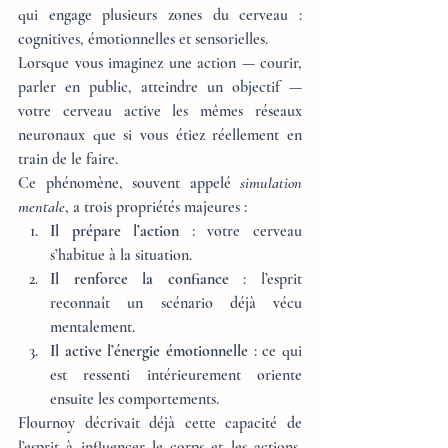
qui engage plusieurs zones du cerveau : 
cognitives, émotionnelles et sensorielles.
Lorsque vous imaginez une action — courir, 
parler en public, atteindre un objectif — 
votre cerveau active les mêmes réseaux 
neuronaux que si vous étiez réellement en 
train de le faire.
Ce phénomène, souvent appelé 
simulation 
mentale
, a trois propriétés majeures :
Il prépare l’action
 : votre cerveau 
s’habitue à la situation.
Il renforce la confiance
 : l’esprit 
reconnaît un scénario déjà vécu 
mentalement.
Il active l’énergie émotionnelle
 : ce qui 
est ressenti intérieurement oriente 
ensuite les comportements.
Flournoy décrivait déjà cette capacité de 
l’esprit à influencer le corps et les actions, 