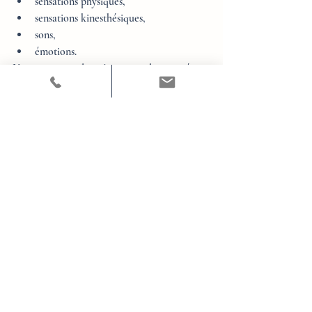
sensations physiques,
sensations kinesthésiques,
sons,
émotions.
L’important est la 
présence
, pas la netteté.
« Mon esprit papillonne »
L’entraînement mental repose sur la douceur 
:si une pensée arrive, vous la laissez passer 
comme un nuage.
« Je n’y crois pas vraiment »
On n’a pas besoin d’y croire :c’est la 
répétition qui crée l’effet, pas la conviction 
initiale.
« Je m’impatiente »
Comme le dit la philosophie yogique :
La maîtrise mentale vient 
comme l’eau qui creuse la 