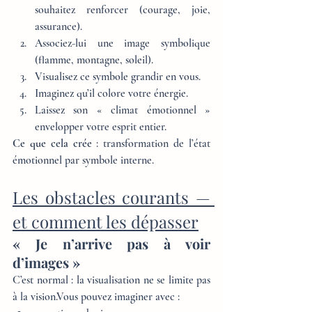
souhaitez renforcer (courage, joie, 
assurance).
Associez-lui une image symbolique 
(flamme, montagne, soleil).
Visualisez ce symbole grandir en vous.
Imaginez qu’il colore votre énergie.
Laissez son « climat émotionnel » 
envelopper votre esprit entier.
Ce que cela crée
 : transformation de l’état 
émotionnel par symbole interne.
Les obstacles courants — 
et comment les dépasser
« Je n’arrive pas à voir 
d’images »
C’est normal : la visualisation ne se limite pas 
à la vision.Vous pouvez imaginer avec :