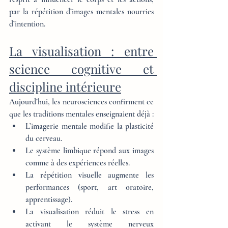
par la répétition d’images mentales nourries 
d’intention.
La visualisation : entre 
science cognitive et 
discipline intérieure
Aujourd’hui, les neurosciences confirment ce 
que les traditions mentales enseignaient déjà :
L’imagerie mentale modifie la plasticité 
du cerveau.
Le système limbique répond aux images 
comme à des expériences réelles.
La répétition visuelle augmente les 
performances (sport, art oratoire, 
apprentissage).
La visualisation réduit le stress en 
activant le système nerveux 