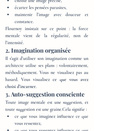
choisir une image précise,
écarter les pensées parasites,
maintenir l’image avec douceur et 
constance.
Flournoy insistait sur ce point : la force 
mentale vient de la régularité, non de 
l’intensité.
2. Imagination organisée
Il s'agit d’utiliser son imagination comme un 
architecte utilise ses plans : volontairement, 
méthodiquement. Vous ne visualisez pas au 
hasard. Vous visualisez 
ce que vous avez 
choisi d’incarner
.
3. Auto-suggestion consciente
Toute image mentale est une suggestion, et 
toute suggestion est une graine.Cela signifie :
ce que vous imaginez influence ce que 
vous ressentez,
ce que vous ressentez influence ce que 