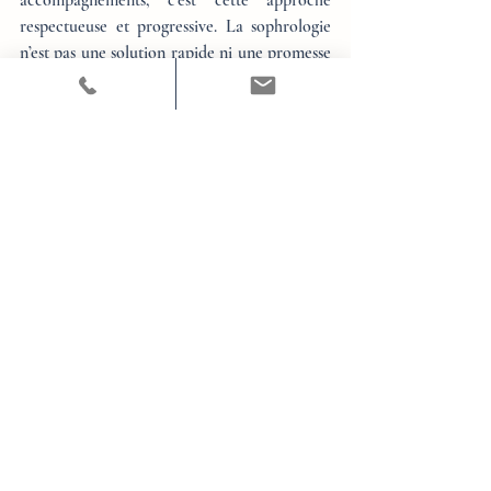
accompagnements, c’est cette approche 
respectueuse et progressive. La sophrologie 
n’est pas une solution rapide ni une promesse 
de mieux-être immédiat. Elle demande du 
temps, de la régularité, une présence sincère 
à soi. Parfois, elle invite à traverser des zones 
sensibles. Mais toujours avec sécurité, avec 
cadre, avec bienveillance.
À travers la respiration consciente, les 
mouvements doux et la visualisation, j’invite 
chacun à construire un espace intérieur sûr. 
Un lieu où l’on peut se déposer, se ressourcer, 
se retrouver. Les visualisations deviennent 
alors de véritables ressources : des images 
soutenantes, des sensations rassurantes, des 
projections qui redonnent confiance et 
stabilité.
Peu à peu, quelque chose se réorganise à 