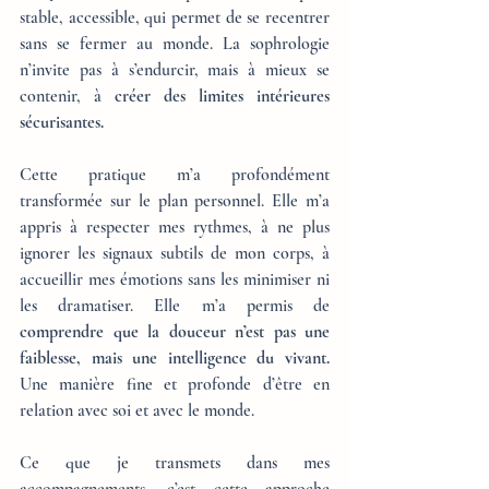
stable, accessible, qui permet de se recentrer 
sans se fermer au monde. La sophrologie 
n’invite pas à s’endurcir, mais à mieux se 
contenir, à 
créer des limites intérieures 
sécurisantes.
Cette pratique m’a profondément 
transformée sur le plan personnel. Elle m’a 
appris à respecter mes rythmes, à ne plus 
ignorer les signaux subtils de mon corps, à 
accueillir mes émotions sans les minimiser ni 
les dramatiser. Elle m’a permis de 
comprendre que la douceur n’est pas une 
faiblesse, mais une intelligence du vivant.
Une manière fine et profonde d’être en 
relation avec soi et avec le monde.
Ce que je transmets dans mes 