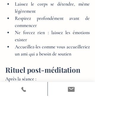
Laissez le corps se détendre, même 
légèrement
Respirez profondément avant de 
commencer
Ne forcez rien : laissez les émotions 
exister
Accueillez-les comme vous accueilleriez 
un ami qui a besoin de soutien
Rituel post-méditation
Après la séance :
Placez une main sur votre cœur ou sur 
votre ventre
Offrez-vous un instant de gratitude 
pour votre courage
Notez une émotion que vous avez 
accepté d’accueillir aujourd’hui
Murmurez intérieurement :
« J’accueille, 