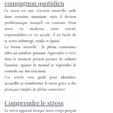
compagnon quotidien
Le stress est une réaction naturelle, 
utile 
dans certaines situations
, mais il devient 
problématique lorsqu’il est constant. Dans 
notre vie moderne, entre travail, 
responsabilités et vie sociale, il est facile de 
se sentir 
submergé, tendu et épuisé
.
La bonne nouvelle : 
la pleine conscience 
offre un antidote puissant
. Apprendre à vivre 
dans le moment présent permet de 
réduire 
l’anxiété, apaiser le mental et reprendre le 
contrôle sur nos réactions
.
Cet article vous guide pour 
identifier, 
accueillir et transformer le stress
 grâce à des 
pratiques simples de pleine conscience.
Comprendre le stress
Le stress apparaît lorsque notre corps 
perçoit 