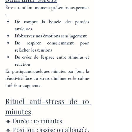
Être attentif au moment présent nous permet 
:
De rompre la boucle des pensées 
anxieuses
D’observer nos émotions sans jugement
De respirer consciemment pour 
relâcher les tensions
De créer de l’espace entre stimulus et 
réaction
En pratiquant quelques minutes par jour, la 
réactivité face au stress diminue
 et le calme 
intérieur augmente.
Rituel anti-stress de 10 
minutes
🔹 Durée : 10 minutes
🔹 Position : assise ou allongée, 