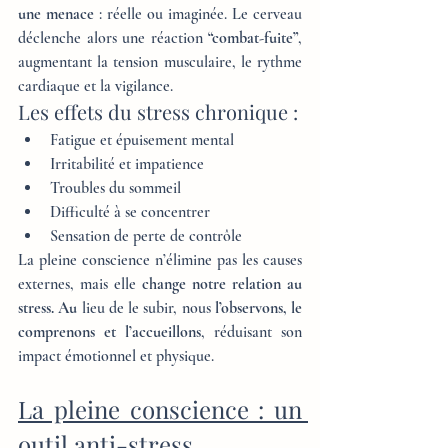
une menace
 : réelle ou imaginée. Le cerveau 
déclenche alors une réaction 
“combat-fuite”
, 
augmentant la tension musculaire, le rythme 
cardiaque et la vigilance.
Les effets du stress chronique :
Fatigue et épuisement mental
Irritabilité et impatience
Troubles du sommeil
Difficulté à se concentrer
Sensation de perte de contrôle
La pleine conscience n’élimine pas les causes 
externes, mais elle 
change notre relation au 
stress. Au
 lieu de le subir, nous 
l’observons, le 
comprenons et l’accueillons
, réduisant son 
impact émotionnel et physique.
La pleine conscience : un 
outil anti-stress