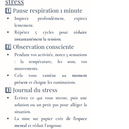
stress
1️⃣ Pause respiration 1 minute
Inspirez profondément, expirez 
lentement.
Répétez 5 cycles pour 
réduire 
instantanément la tension
.
2️⃣ Observation consciente
Pendant vos activités, notez 3 sensations 
: la température, les sons, vos 
mouvements.
Cela vous ramène au 
moment 
présent
 et éloigne les ruminations.
3️⃣ Journal du stress
Écrivez ce qui vous stresse, puis une 
solution ou un petit pas pour alléger la 
situation.
La mise sur papier crée 
de l’espace 
mental
 et réduit l’angoisse.