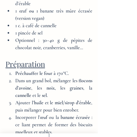
d’érable
1 œuf 
ou
 1 banane très mûre écrasée 
(version vegan)
1 c. à café de cannelle
1 pincée de sel
Optionnel : 30–40 g de pépites de 
chocolat noir, cranberries, vanille…
Préparation
Préchauffer le four
 à 170°C.
Dans un grand bol, mélanger les 
flocons 
d’avoine
, les 
noix
, les 
graines
, la 
cannelle
 et le 
sel
.
Ajouter l’
huile
 et le 
miel/sirop d’érable
, 
puis mélanger pour bien enrober.
Incorporer l’
œuf
 ou la 
banane écrasée
 : 
ce liant permet de former des biscuits 
moelleux et stables.