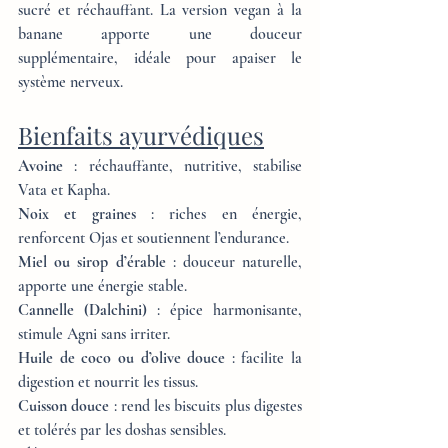
sucré et réchauffant. La version vegan à la 
banane apporte une douceur 
supplémentaire, idéale pour apaiser le 
système nerveux.
Bienfaits ayurvédiques
Avoine
 : réchauffante, nutritive, stabilise 
Vata et Kapha. 
Noix et graines
 : riches en énergie, 
renforcent Ojas et soutiennent l’endurance.
Miel ou sirop d’érable
 : douceur naturelle, 
apporte une énergie stable.
Cannelle (Dalchini)
 : épice harmonisante, 
stimule Agni sans irriter.
Huile de coco ou d’olive douce
 : facilite la 
digestion et nourrit les tissus.
Cuisson douce
 : rend les biscuits plus digestes 
et tolérés par les doshas sensibles.