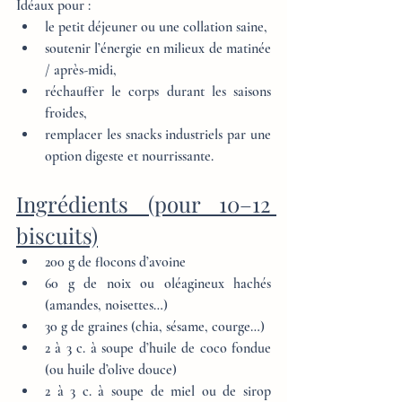
Idéaux pour :
le petit déjeuner ou une collation saine,
soutenir l’énergie en milieux de matinée 
/ après-midi,
réchauffer le corps durant les saisons 
froides,
remplacer les snacks industriels par une 
option digeste et nourrissante.
Ingrédients (pour 10–12 
biscuits)
200 g de flocons d’avoine
60 g de noix ou oléagineux hachés 
(amandes, noisettes…)
30 g de graines (chia, sésame, courge…)
2 à 3 c. à soupe d’huile de coco fondue 
(ou huile d’olive douce)
2 à 3 c. à soupe de miel ou de sirop 