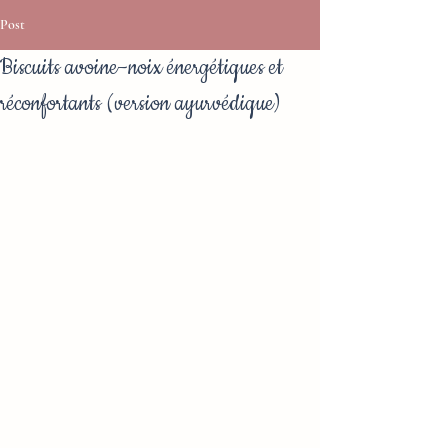
Post
Biscuits avoine–noix énergétiques et
réconfortants (version ayurvédique)